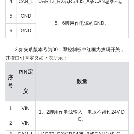
4
CAN_
L
UART2_RX或RS485_A或CAN总线-低。
5
GND
5、6脚用作电源的GND。
6
GND
2.如夹爪版本号为30，即控制板中红框为拨码开关，
其接口引脚定义如下表所示：
PIN定
序
数量
号
义
1
VIN
1、2脚用作电源输入，电压不超过24V D
C。
2
VIN