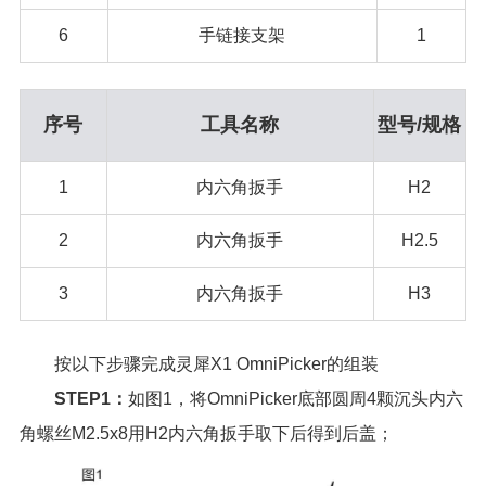
6
手链接支架
1
序号
工具名称
型号/规格
1
内六角扳手
H2
2
内六角扳手
H2.5
3
内六角扳手
H3
按以下步骤完成灵犀X1 OmniPicker的组装
STEP1：
如图1，将OmniPicker底部圆周4颗沉头内六
角螺丝M2.5x8用H2内六角扳手取下后得到后盖；